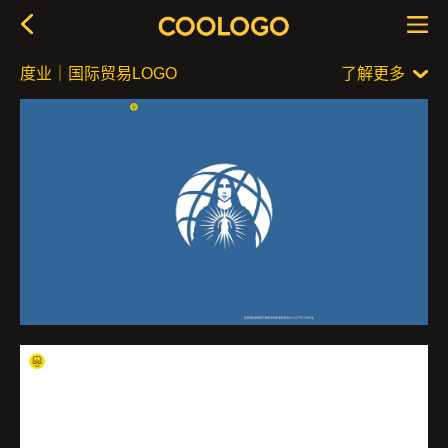
度业｜国际贸易LOGO
了解更多
品牌简介
作品信息
关键词：标志，LOGO，字体，品牌设计，品牌设计，超
甲方哥哥问：大世，我的品牌叫度业，我希望图形当中有
级符号
大神并且给大家带来希望的感觉，然后我是做国际贸易
的，希望能体现一下。
乙方弟弟说：我就直接搜百度关键词“神之光”结果就有一
个形象比较接近，我就再创作，修修整整，成了现在的样
子。结果甲方看完后，直接定稿了。吓了我一跳。